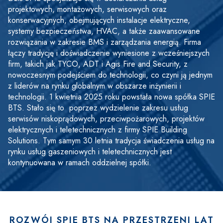
projektowych, montażowych, serwisowych oraz 
konserwacyjnych, obejmujących instalacje elektryczne, 
systemy bezpieczeństwa, HVAC, a także zaawansowane 
rozwiązania w zakresie BMS i zarządzania energią. Firma 
łączy tradycję i doświadczenie wyniesione z wcześniejszych 
firm, takich jak TYCO, ADT i Agis Fire and Security, z 
nowoczesnym podejściem do technologii, co czyni ją jednym 
z liderów na rynku globalnym w obszarze inżynierii i 
technologii. 1 kwietnia 2025 roku powstała nowa spółka SPIE 
BTS. Stało się to  poprzez wydzielenie zakresu usług 
serwisów niskoprądowych, przeciwpożarowych, projektów 
elektrycznych i teletechnicznych z firmy SPIE Building 
Solutions. Tym samym 30 letnia tradycja świadczenia usług na 
rynku usług gaszeniowych i teletechnicznych jest 
kontynuowana w ramach oddzielnej spółki. 
ROZWÓJ SPIE BTS NA PRZESTRZENI LAT
Treść