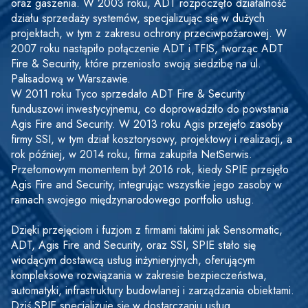
oraz gaszenia. W 2003 roku, ADT rozpoczęło działalność 
działu sprzedaży systemów, specjalizując się w dużych 
projektach, w tym z zakresu ochrony przeciwpożarowej. W 
2007 roku nastąpiło połączenie ADT i TFIS, tworząc ADT 
Fire & Security, które przeniosło swoją siedzibę na ul. 
Palisadową w Warszawie.
W 2011 roku Tyco sprzedało ADT Fire & Security 
funduszowi inwestycyjnemu, co doprowadziło do powstania 
Agis Fire and Security. W 2013 roku Agis przejęło zasoby 
firmy SSI, w tym dział kosztorysowy, projektowy i realizacji, a 
rok później, w 2014 roku, firma zakupiła NetSerwis. 
Przełomowym momentem był 2016 rok, kiedy SPIE przejęło 
Agis Fire and Security, integrując wszystkie jego zasoby w 
ramach swojego międzynarodowego portfolio usług.
Dzięki przejęciom i fuzjom z firmami takimi jak Sensormatic, 
ADT, Agis Fire and Security, oraz SSI, SPIE stało się 
wiodącym dostawcą usług inżynieryjnych, oferującym 
kompleksowe rozwiązania w zakresie bezpieczeństwa, 
automatyki, infrastruktury budowlanej i zarządzania obiektami. 
Dziś SPIE specjalizuje się w dostarczaniu usług 